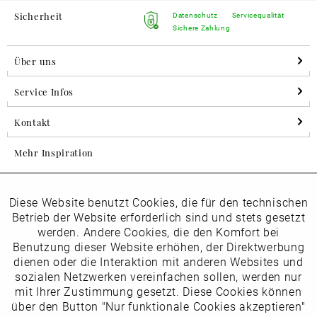
Sicherheit
Datenschutz
Servicequalität
Sichere Zahlung
Über uns
Service Infos
Kontakt
Mehr Inspiration
Diese Website benutzt Cookies, die für den technischen
Aktiv
Folgen Sie uns auf Instagram
Funktionale
Betrieb der Website erforderlich sind und stets gesetzt
horsch_schuhe
werden. Andere Cookies, die den Komfort bei
Inaktiv
Benutzung dieser Website erhöhen, der Direktwerbung
Marketing
dienen oder die Interaktion mit anderen Websites und
Newsletter
sozialen Netzwerken vereinfachen sollen, werden nur
Inaktiv
mit Ihrer Zustimmung gesetzt. Diese Cookies können
Tracking
über den Button "Nur funktionale Cookies akzeptieren"