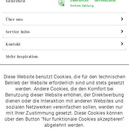
Sicherheit
Datenschutz
Servicequalität
Sichere Zahlung
Über uns
Service Infos
Kontakt
Mehr Inspiration
Diese Website benutzt Cookies, die für den technischen
Aktiv
Folgen Sie uns auf Instagram
Funktionale
Betrieb der Website erforderlich sind und stets gesetzt
horsch_schuhe
werden. Andere Cookies, die den Komfort bei
Inaktiv
Benutzung dieser Website erhöhen, der Direktwerbung
Marketing
dienen oder die Interaktion mit anderen Websites und
Newsletter
sozialen Netzwerken vereinfachen sollen, werden nur
Inaktiv
mit Ihrer Zustimmung gesetzt. Diese Cookies können
Tracking
über den Button "Nur funktionale Cookies akzeptieren"
abgelehnt werden.
Die
Datenschutzbestimmungen
habe ich zur Kenntnis