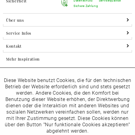
Sicherheit
Datenschutz
Servicequalität
Sichere Zahlung
Über uns
Service Infos
Kontakt
Mehr Inspiration
Diese Website benutzt Cookies, die für den technischen
Aktiv
Folgen Sie uns auf Instagram
Funktionale
Betrieb der Website erforderlich sind und stets gesetzt
horsch_schuhe
werden. Andere Cookies, die den Komfort bei
Inaktiv
Benutzung dieser Website erhöhen, der Direktwerbung
Marketing
dienen oder die Interaktion mit anderen Websites und
Newsletter
sozialen Netzwerken vereinfachen sollen, werden nur
Inaktiv
mit Ihrer Zustimmung gesetzt. Diese Cookies können
Tracking
über den Button "Nur funktionale Cookies akzeptieren"
abgelehnt werden.
Die
Datenschutzbestimmungen
habe ich zur Kenntnis