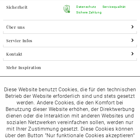
Sicherheit
Datenschutz
Servicequalität
Sichere Zahlung
Über uns
Service Infos
Kontakt
Mehr Inspiration
Diese Website benutzt Cookies, die für den technischen
Aktiv
Folgen Sie uns auf Instagram
Funktionale
Betrieb der Website erforderlich sind und stets gesetzt
horsch_schuhe
werden. Andere Cookies, die den Komfort bei
Inaktiv
Benutzung dieser Website erhöhen, der Direktwerbung
Marketing
dienen oder die Interaktion mit anderen Websites und
Newsletter
sozialen Netzwerken vereinfachen sollen, werden nur
Inaktiv
mit Ihrer Zustimmung gesetzt. Diese Cookies können
Tracking
über den Button "Nur funktionale Cookies akzeptieren"