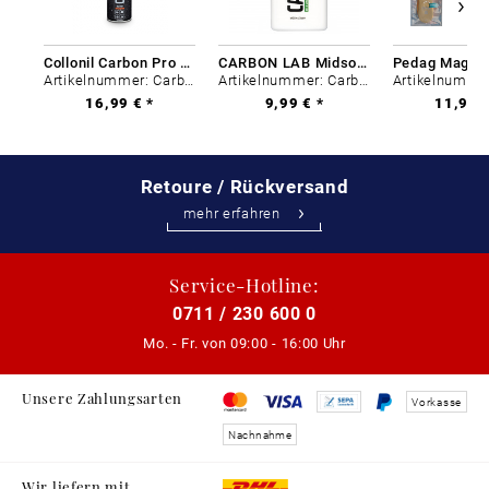
Collonil Carbon Pro 400 ml
CARBON LAB Midsole Cleaner
Artikelnummer: Carbon-0
Artikelnummer: Carbon-0
16,99 € *
9,99 € *
11,99 €
Retoure / Rückversand
mehr erfahren
Service-Hotline:
0711 / 230 600 0
Mo. - Fr. von
09:00 - 16:00 Uhr
Unsere Zahlungsarten
Vorkasse
Nachnahme
Wir liefern mit