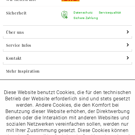
Sicherheit
Datenschutz
Servicequalität
Sichere Zahlung
Über uns
Service Infos
Kontakt
Mehr Inspiration
Diese Website benutzt Cookies, die für den technischen
Aktiv
Folgen Sie uns auf Instagram
Funktionale
Betrieb der Website erforderlich sind und stets gesetzt
horsch_schuhe
werden. Andere Cookies, die den Komfort bei
Inaktiv
Benutzung dieser Website erhöhen, der Direktwerbung
Marketing
dienen oder die Interaktion mit anderen Websites und
Newsletter
sozialen Netzwerken vereinfachen sollen, werden nur
Inaktiv
mit Ihrer Zustimmung gesetzt. Diese Cookies können
Tracking