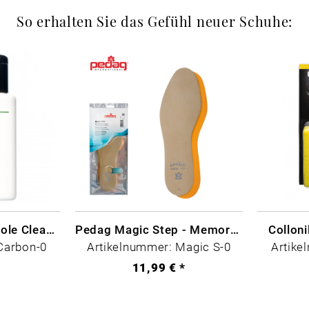
So erhalten Sie das Gefühl neuer Schuhe:
CARBON LAB Midsole Cleaner
Pedag Magic Step - Memory Schaum
Collon
Carbon-0
Artikelnummer: Magic S-0
Artike
*
11,99 € *