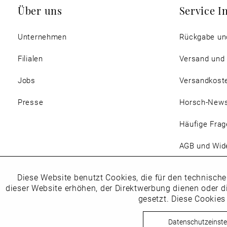
Über uns
Service I
Unternehmen
Rückgabe un
Filialen
Versand und
Jobs
Versandkost
Presse
Horsch-New
Häufige Frag
AGB und Wide
Magazin
Diese Website benutzt Cookies, die für den technische
Funktionale
dieser Website erhöhen, der Direktwerbung dienen oder d
gesetzt. Diese Cookies
Marketing
Datenschutzeinste