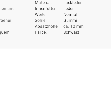
Material:
Lackleder
emen und
Innenfutter:
Leder
Weite:
Normal
rbener
Sohle:
Gummi
Absatzhöhe:
ca. 10 mm
equem
Farbe:
Schwarz