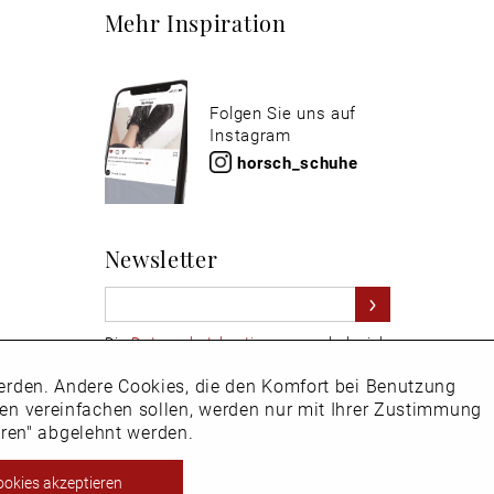
Mehr Inspiration
Folgen Sie uns auf
Instagram
horsch_schuhe
Newsletter
Die
Datenschutzbestimmungen
habe ich
zur Kenntnis genommen
 werden. Andere Cookies, die den Komfort bei Benutzung
Aktiv
Hier
vom Newsletter abmelden.
ken vereinfachen sollen, werden nur mit Ihrer Zustimmung
eren" abgelehnt werden.
Inaktiv
ookies akzeptieren