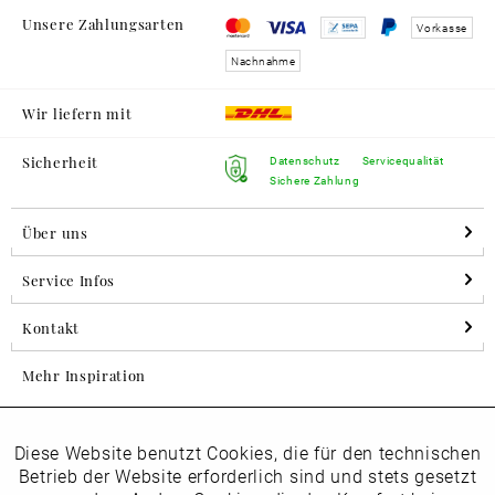
Unsere Zahlungsarten
Vorkasse
Nachnahme
Wir liefern mit
Sicherheit
Datenschutz
Servicequalität
Sichere Zahlung
Über uns
Service Infos
Kontakt
Mehr Inspiration
Diese Website benutzt Cookies, die für den technischen
Aktiv
Folgen Sie uns auf Instagram
Funktionale
Betrieb der Website erforderlich sind und stets gesetzt
horsch_schuhe