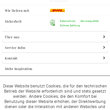
Wir liefern mit
Sicherheit
Datenschutz
Servicequalität
Sichere Zahlung
Über uns
Service Infos
Kontakt
Mehr Inspiration
Diese Website benutzt Cookies, die für den technischen
Aktiv
Folgen Sie uns auf Instagram
Funktionale
Betrieb der Website erforderlich sind und stets gesetzt
horsch_schuhe
werden. Andere Cookies, die den Komfort bei
Inaktiv
Benutzung dieser Website erhöhen, der Direktwerbung
Marketing
dienen oder die Interaktion mit anderen Websites und