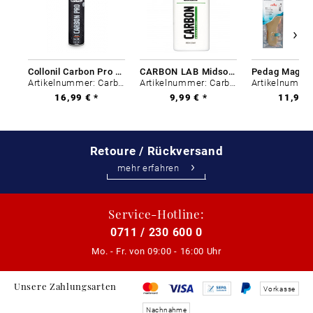
Collonil Carbon Pro 400 ml
CARBON LAB Midsole Cleaner
Artikelnummer: Carbon-0
Artikelnummer: Carbon-0
16,99 € *
9,99 € *
11,99 €
Retoure / Rückversand
mehr erfahren
Service-Hotline:
0711 / 230 600 0
Mo. - Fr. von
09:00 - 16:00 Uhr
Unsere Zahlungsarten
Vorkasse
Nachnahme