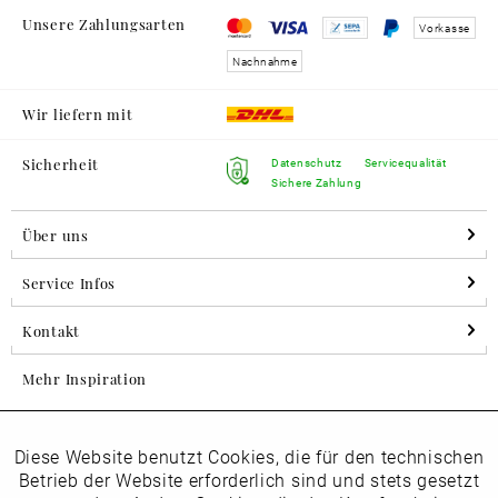
Unsere Zahlungsarten
Vorkasse
Nachnahme
Wir liefern mit
Sicherheit
Datenschutz
Servicequalität
Sichere Zahlung
Über uns
Service Infos
Kontakt
Mehr Inspiration
Diese Website benutzt Cookies, die für den technischen
Aktiv
Folgen Sie uns auf Instagram
Funktionale
Betrieb der Website erforderlich sind und stets gesetzt
horsch_schuhe