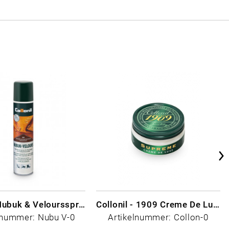
Collonil Nubuk & Veloursspray Schwarz
Collonil - 1909 Creme De Luxe Farblos
lnummer: Nubu V-0
Artikelnummer: Collon-0