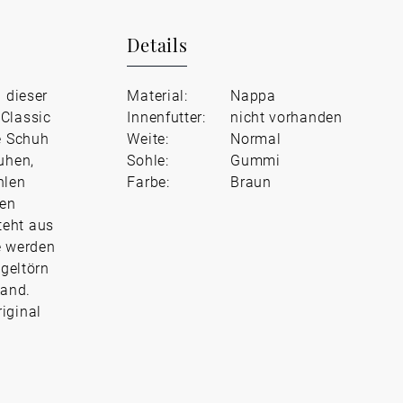
Details
 dieser
Material:
Nappa
 Classic
Innenfutter:
nicht vorhanden
e Schuh
Weite:
Normal
uhen,
Sohle:
Gummi
hlen
Farbe:
Braun
sen
teht aus
e werden
egeltörn
Land.
iginal