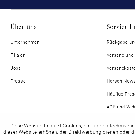
Über uns
Service I
Unternehmen
Rückgabe un
Filialen
Versand und
Jobs
Versandkost
Presse
Horsch-New
Häufige Frag
AGB und Wide
Magazin
Diese Website benutzt Cookies, die für den technische
Funktionale
dieser Website erhöhen, der Direktwerbung dienen oder d