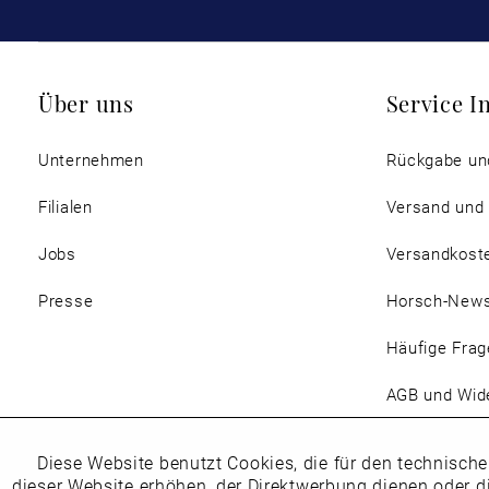
Über uns
Service I
Unternehmen
Rückgabe un
Filialen
Versand und
Jobs
Versandkost
Presse
Horsch-New
Häufige Frag
AGB und Wide
Magazin
Diese Website benutzt Cookies, die für den technische
Funktionale
dieser Website erhöhen, der Direktwerbung dienen oder d