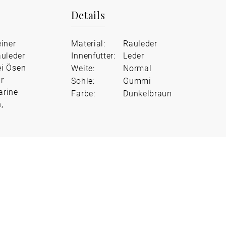
Details
iner
Material:
Rauleder
auleder
Innenfutter:
Leder
ei Ösen
Weite:
Normal
ür
Sohle:
Gummi
arine
Farbe:
Dunkelbraun
,