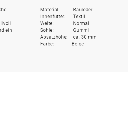
che
Material:
Rauleder
Innenfutter:
Textil
ilvoll
Weite:
Normal
nd ein
Sohle:
Gummi
Absatzhöhe:
ca. 30 mm
Farbe:
Beige