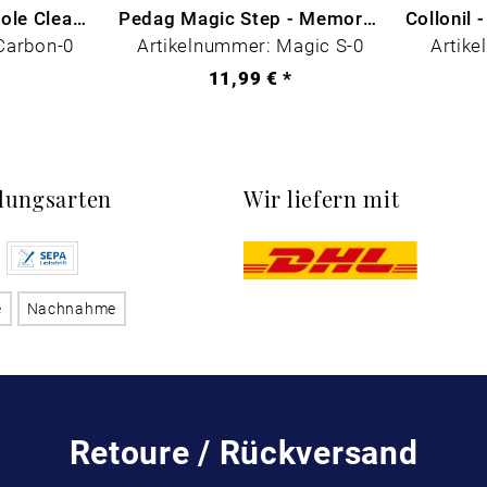
CARBON LAB Midsole Cleaner
Pedag Magic Step - Memory Schaum
Carbon-0
Artikelnummer: Magic S-0
Artike
*
11,99 € *
lungsarten
Wir liefern mit
e
Nachnahme
Retoure / Rückversand