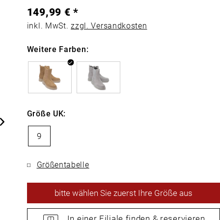
149,99 € *
inkl. MwSt.
zzgl. Versandkosten
Weitere Farben:
Größe UK:
9
Größentabelle
bitte
wählen Sie zuerst Ihre Größe aus
In einer Filiale
finden &
reservieren