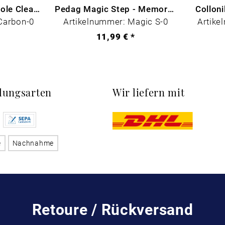
CARBON LAB Midsole Cleaner
Pedag Magic Step - Memory Schaum
Collon
Carbon-0
Artikelnummer: Magic S-0
Artike
*
11,99 € *
lungsarten
Wir liefern mit
e
Nachnahme
Retoure / Rückversand