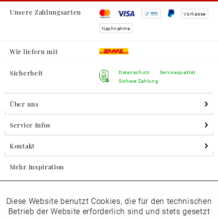
Unsere Zahlungsarten
Vorkasse
Nachnahme
Wir liefern mit
Sicherheit
Datenschutz
Servicequalität
Sichere Zahlung
Über uns
Service Infos
Kontakt
Mehr Inspiration
Diese Website benutzt Cookies, die für den technischen
Aktiv
Folgen Sie uns auf Instagram
Funktionale
Betrieb der Website erforderlich sind und stets gesetzt
horsch_schuhe