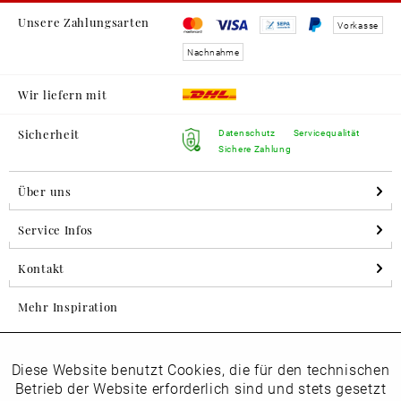
Unsere Zahlungsarten
Vorkasse
Nachnahme
Wir liefern mit
Sicherheit
Datenschutz
Servicequalität
Sichere Zahlung
Über uns
Service Infos
Kontakt
Mehr Inspiration
Diese Website benutzt Cookies, die für den technischen
Aktiv
Folgen Sie uns auf Instagram
Funktionale
Betrieb der Website erforderlich sind und stets gesetzt
horsch_schuhe