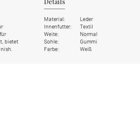
Details
Material:
Leder
ür
Innenfutter:
Textil
für
Weite:
Normal
, bietet
Sohle:
Gummi
inish.
Farbe:
Weiß