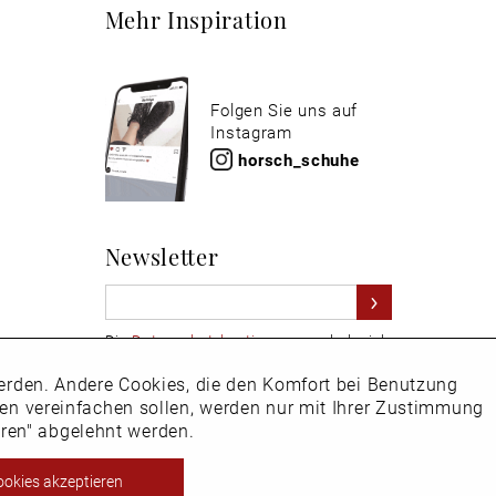
Mehr Inspiration
Folgen Sie uns auf
Instagram
horsch_schuhe
Newsletter
Die
Datenschutzbestimmungen
habe ich
zur Kenntnis genommen
 werden. Andere Cookies, die den Komfort bei Benutzung
Aktiv
Hier
vom Newsletter abmelden.
ken vereinfachen sollen, werden nur mit Ihrer Zustimmung
eren" abgelehnt werden.
Inaktiv
ookies akzeptieren