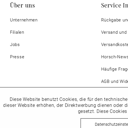
Über uns
Service I
Unternehmen
Rückgabe un
Filialen
Versand und
Jobs
Versandkost
Presse
Horsch-New
Häufige Frag
AGB und Wide
Magazin
Diese Website benutzt Cookies, die für den technische
Funktionale
dieser Website erhöhen, der Direktwerbung dienen oder d
gesetzt. Diese Cookies
Marketing
Datenschutzeinste