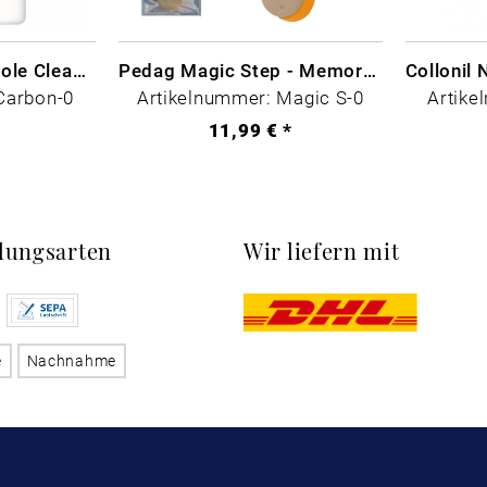
CARBON LAB Midsole Cleaner
Pedag Magic Step - Memory Schaum
Carbon-0
Artikelnummer: Magic S-0
Artike
*
11,99 € *
lungsarten
Wir liefern mit
e
Nachnahme