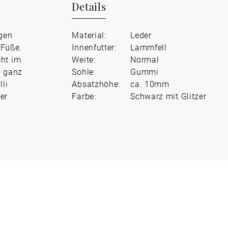
Details
igen
Material:
Leder
 Füße.
Innenfutter:
Lammfell
cht im
Weite:
Normal
s ganz
Sohle:
Gummi
li
Absatzhöhe:
ca. 10mm
er
Farbe:
Schwarz mit Glitzer