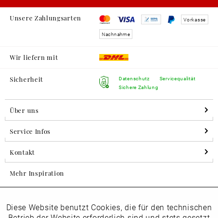
Unsere Zahlungsarten
Vorkasse
Nachnahme
Wir liefern mit
Sicherheit
Datenschutz
Servicequalität
Sichere Zahlung
Über uns
Service Infos
Kontakt
Mehr Inspiration
Diese Website benutzt Cookies, die für den technischen
Aktiv
Folgen Sie uns auf Instagram
Funktionale
Betrieb der Website erforderlich sind und stets gesetzt
horsch_schuhe