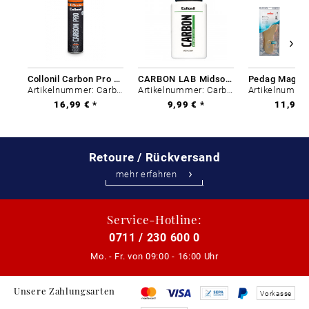
Collonil Carbon Pro 400 ml
CARBON LAB Midsole Cleaner
Artikelnummer: Carbon-0
Artikelnummer: Carbon-0
16,99 € *
9,99 € *
11,99 €
Retoure / Rückversand
mehr erfahren
Service-Hotline:
0711 / 230 600 0
Mo. - Fr. von
09:00 - 16:00 Uhr
Unsere Zahlungsarten
Vorkasse