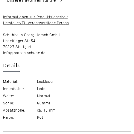
Unsere Favoriten für Sie
Informationen zur Produktsicherheit
Hersteller/EU Verantwortliche Person
Schuhhaus Georg Horsch GmbH
Hedelfinger Str 54
70327 Stuttgart
info@horsch-schuhe.de
Details
Material:
Lackleder
Innenfutter:
Leder
Weite:
Normal
Sohle:
Gummi
Absatzhöhe:
ca. 15 mm
Farbe:
Rot