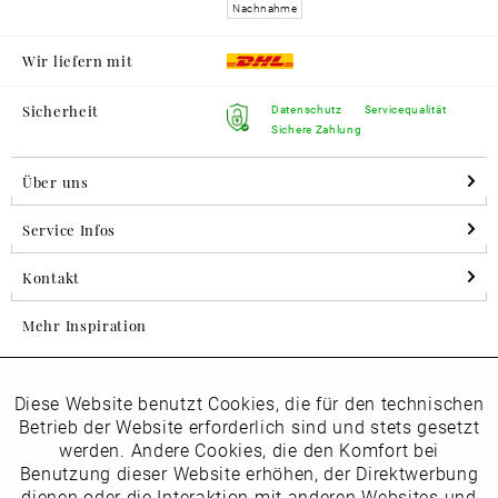
Nachnahme
Wir liefern mit
Sicherheit
Datenschutz
Servicequalität
Sichere Zahlung
Über uns
Service Infos
Kontakt
Mehr Inspiration
Diese Website benutzt Cookies, die für den technischen
Aktiv
Folgen Sie uns auf Instagram
Funktionale
Betrieb der Website erforderlich sind und stets gesetzt
horsch_schuhe
werden. Andere Cookies, die den Komfort bei
Inaktiv
Benutzung dieser Website erhöhen, der Direktwerbung
Marketing
dienen oder die Interaktion mit anderen Websites und