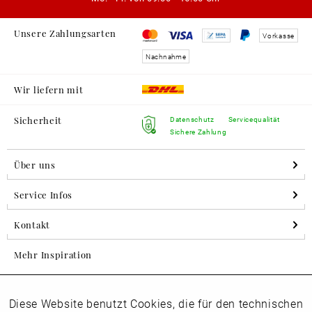
Unsere Zahlungsarten
Vorkasse
Nachnahme
Wir liefern mit
Sicherheit
Datenschutz
Servicequalität
Sichere Zahlung
Über uns
Service Infos
Kontakt
Mehr Inspiration
Diese Website benutzt Cookies, die für den technischen
Aktiv
Folgen Sie uns auf Instagram
Funktionale