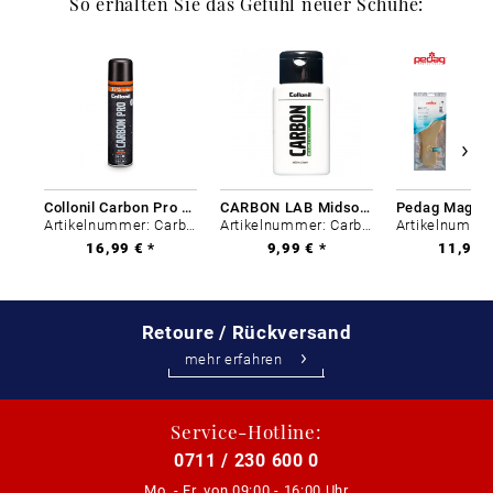
So erhalten Sie das Gefühl neuer Schuhe:
Collonil Carbon Pro 400 ml
CARBON LAB Midsole Cleaner
Artikelnummer: Carbon-0
Artikelnummer: Carbon-0
16,99 € *
9,99 € *
11,99 €
Retoure / Rückversand
mehr erfahren
Service-Hotline:
0711 / 230 600 0
Mo. - Fr. von
09:00 - 16:00 Uhr