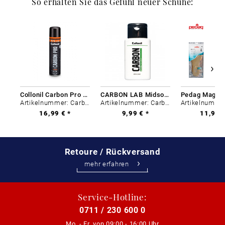
So erhalten Sie das Gefühl neuer Schuhe:
Collonil Carbon Pro 400 ml
CARBON LAB Midsole Cleaner
Artikelnummer: Carbon-0
Artikelnummer: Carbon-0
16,99 € *
9,99 € *
11,99 €
Retoure / Rückversand
mehr erfahren
Service-Hotline:
0711 / 230 600 0
Mo. - Fr. von
09:00 - 16:00 Uhr