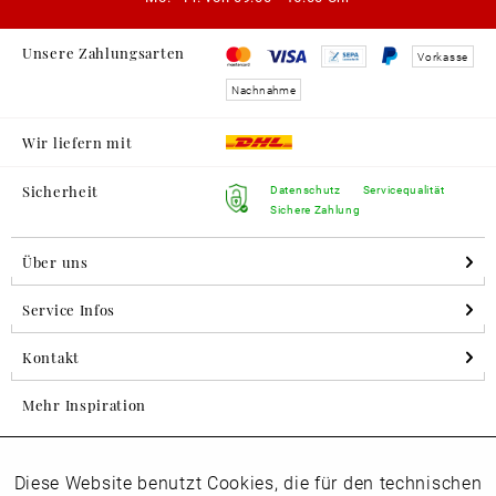
Unsere Zahlungsarten
Vorkasse
Nachnahme
Wir liefern mit
Sicherheit
Datenschutz
Servicequalität
Sichere Zahlung
Über uns
Service Infos
Kontakt
Mehr Inspiration
Diese Website benutzt Cookies, die für den technischen
Aktiv
Folgen Sie uns auf Instagram
Funktionale