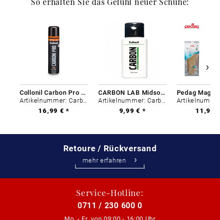
So erhalten Sie das Gefühl neuer Schuhe:
Collonil Carbon Pro 400 ml
CARBON LAB Midsole Cleaner
Artikelnummer: Carbon-0
Artikelnummer: Carbon-0
16,99 € *
9,99 € *
11,99 €
Retoure / Rückversand
mehr erfahren
Service-Hotline:
0711 / 230 600 0
Mo. - Fr. von
09:00 - 16:00 Uhr