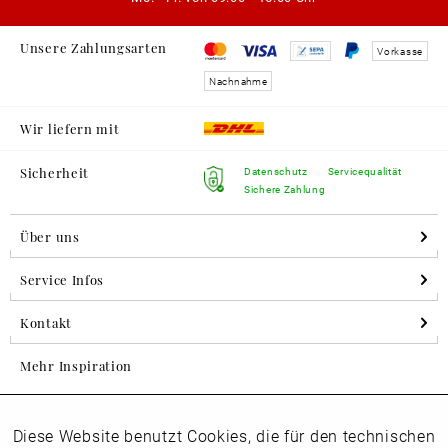
Unsere Zahlungsarten
Vorkasse
Nachnahme
Wir liefern mit
Sicherheit
Datenschutz
Servicequalität
Sichere Zahlung
Über uns
Service Infos
Kontakt
Mehr Inspiration
Diese Website benutzt Cookies, die für den technischen
Aktiv
Folgen Sie uns auf Instagram
Funktionale