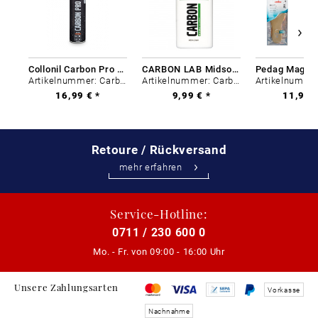
Collonil Carbon Pro 400 ml
CARBON LAB Midsole Cleaner
Artikelnummer: Carbon-0
Artikelnummer: Carbon-0
16,99 € *
9,99 € *
11,99 €
Retoure / Rückversand
mehr erfahren
Service-Hotline:
0711 / 230 600 0
Mo. - Fr. von
09:00 - 16:00 Uhr
Unsere Zahlungsarten
Vorkasse
Nachnahme