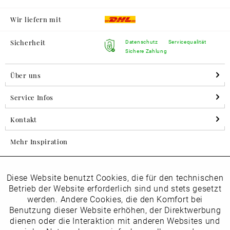
Wir liefern mit
Sicherheit
Datenschutz
Servicequalität
Sichere Zahlung
Über uns
Service Infos
Kontakt
Mehr Inspiration
Diese Website benutzt Cookies, die für den technischen
Aktiv
Folgen Sie uns auf Instagram
Funktionale
Betrieb der Website erforderlich sind und stets gesetzt
horsch_schuhe
werden. Andere Cookies, die den Komfort bei
Inaktiv
Benutzung dieser Website erhöhen, der Direktwerbung
Marketing
dienen oder die Interaktion mit anderen Websites und
Newsletter