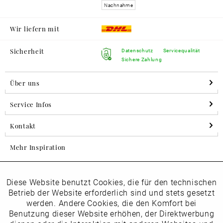
Nachnahme
Wir liefern mit
Sicherheit
Datenschutz
Servicequalität
Sichere Zahlung
Über uns
Service Infos
Kontakt
Mehr Inspiration
Diese Website benutzt Cookies, die für den technischen
Aktiv
Folgen Sie uns auf Instagram
Funktionale
Betrieb der Website erforderlich sind und stets gesetzt
horsch_schuhe
werden. Andere Cookies, die den Komfort bei
Inaktiv
Benutzung dieser Website erhöhen, der Direktwerbung
Marketing