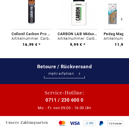
Collonil Carbon Pro 400 ml
CARBON LAB Midsole Cleaner
Artikelnummer: Carbon-0
Artikelnummer: Carbon-0
16,99 € *
9,99 € *
11,99 €
Retoure / Rückversand
mehr erfahren
Service-Hotline:
0711 / 230 600 0
Mo. - Fr. von
09:00 - 16:00 Uhr
Unsere Zahlungsarten
Vorkasse