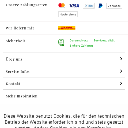
Unsere Zahlungsarten
Vorkasse
Nachnahme
Wir liefern mit
Sicherheit
Datenschutz
Servicequalität
Sichere Zahlung
Über uns
Service Infos
Kontakt
Mehr Inspiration
Diese Website benutzt Cookies, die für den technischen
Aktiv
Folgen Sie uns auf Instagram
Funktionale
Betrieb der Website erforderlich sind und stets gesetzt
horsch_schuhe
werden. Andere Cookies, die den Komfort bei