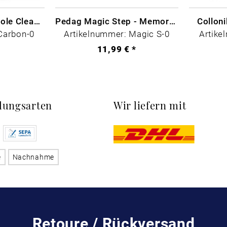
CARBON LAB Midsole Cleaner
Pedag Magic Step - Memory Schaum
Collon
Carbon-0
Artikelnummer: Magic S-0
Artike
*
11,99 € *
lungsarten
Wir liefern mit
e
Nachnahme
Retoure / Rückversand