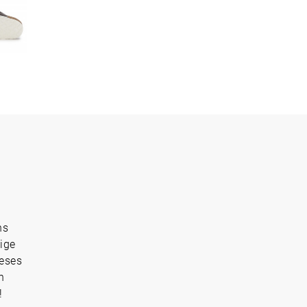
ns
ige
ieses
n
!