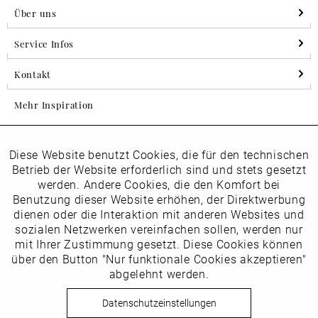
Über uns
Service Infos
Kontakt
Mehr Inspiration
Diese Website benutzt Cookies, die für den technischen
Aktiv
Folgen Sie uns auf Instagram
Funktionale
Betrieb der Website erforderlich sind und stets gesetzt
horsch_schuhe
werden. Andere Cookies, die den Komfort bei
Inaktiv
Benutzung dieser Website erhöhen, der Direktwerbung
Marketing
dienen oder die Interaktion mit anderen Websites und
Newsletter
sozialen Netzwerken vereinfachen sollen, werden nur
Inaktiv
mit Ihrer Zustimmung gesetzt. Diese Cookies können
Tracking
über den Button "Nur funktionale Cookies akzeptieren"
abgelehnt werden.
Die
Datenschutzbestimmungen
habe ich zur Kenntnis
Inaktiv
Service
genommen
Datenschutzeinstellungen
Hier
vom Newsletter abmelden.