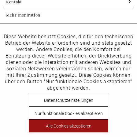
Kontakt
Mehr Inspiration
Diese Website benutzt Cookies, die für den technischen
Aktiv
Folgen Sie uns auf Instagram
Funktionale
Betrieb der Website erforderlich sind und stets gesetzt
horsch_schuhe
werden. Andere Cookies, die den Komfort bei
Inaktiv
Benutzung dieser Website erhöhen, der Direktwerbung
Marketing
dienen oder die Interaktion mit anderen Websites und
Newsletter
sozialen Netzwerken vereinfachen sollen, werden nur
Inaktiv
mit Ihrer Zustimmung gesetzt. Diese Cookies können
Tracking
über den Button "Nur funktionale Cookies akzeptieren"
abgelehnt werden.
Die
Datenschutzbestimmungen
habe ich zur Kenntnis
Inaktiv
Service
genommen
Datenschutzeinstellungen
Hier
vom Newsletter abmelden.
Nur funktionale Cookies akzeptieren
Vertrag widerrufen
Alle Cookies akzeptieren
Copyright © Schuhhaus Horsch. * Alle Preise inkl.
Mehrwertsteuer des jeweiligen Lieferlandes. Nicht EU-Ausland