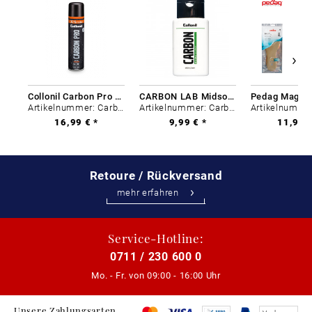
Collonil Carbon Pro 400 ml
CARBON LAB Midsole Cleaner
Artikelnummer: Carbon-0
Artikelnummer: Carbon-0
16,99 € *
9,99 € *
11,99 €
Retoure / Rückversand
mehr erfahren
Service-Hotline:
0711 / 230 600 0
Mo. - Fr. von
09:00 - 16:00 Uhr
Unsere Zahlungsarten