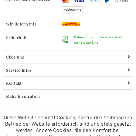
Vorkasse
Nachnahme
Wir liefern mit
Sicherheit
Datenschutz
Servicequalität
Sichere Zahlung
Über uns
Service Infos
Kontakt
Mehr Inspiration
Diese Website benutzt Cookies, die für den technischen
Aktiv
Folgen Sie uns auf Instagram
Funktionale
Betrieb der Website erforderlich sind und stets gesetzt
horsch_schuhe
werden. Andere Cookies, die den Komfort bei
Inaktiv