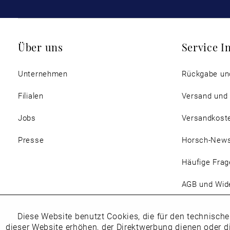
Über uns
Service I
Unternehmen
Rückgabe un
Filialen
Versand und
Jobs
Versandkost
Presse
Horsch-New
Häufige Frag
AGB und Wide
Magazin
Diese Website benutzt Cookies, die für den technische
Funktionale
dieser Website erhöhen, der Direktwerbung dienen oder d