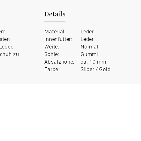
Details
uem
Material:
Leder
sten
Innenfutter:
Leder
Leder.
Weite:
Normal
Schuh zu
Sohle:
Gummi
Absatzhöhe:
ca. 10 mm
Farbe:
Silber / Gold