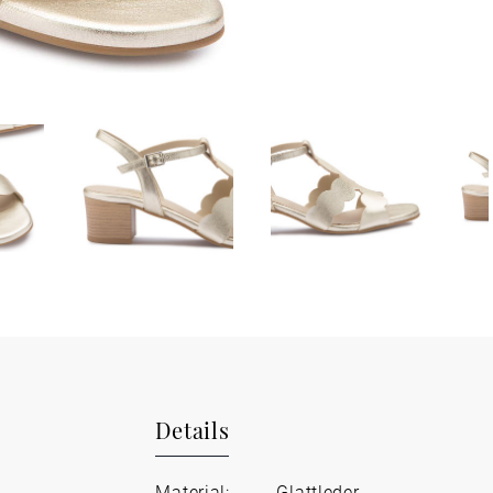
Details
,
Material:
Glattleder