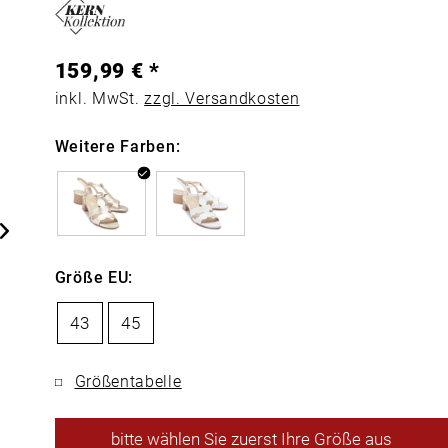
159,99 € *
inkl. MwSt.
zzgl. Versandkosten
Weitere Farben:
Größe EU:
43
45
Größentabelle
bitte
wählen Sie zuerst Ihre Größe aus