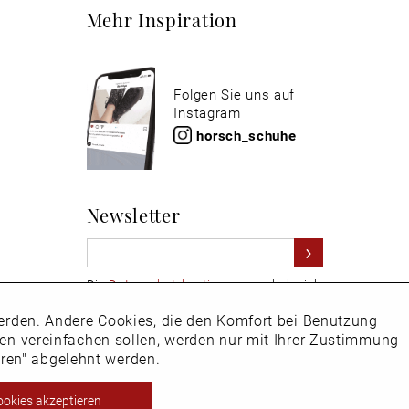
Mehr Inspiration
Folgen Sie uns auf
Instagram
horsch_schuhe
Newsletter
Die
Datenschutzbestimmungen
habe ich
zur Kenntnis genommen
 werden. Andere Cookies, die den Komfort bei Benutzung
Aktiv
Hier
vom Newsletter abmelden.
ken vereinfachen sollen, werden nur mit Ihrer Zustimmung
eren" abgelehnt werden.
Inaktiv
ookies akzeptieren