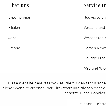
Über uns
Service I
Unternehmen
Rückgabe un
Filialen
Versand und
Jobs
Versandkost
Presse
Horsch-New
Häufige Frag
AGB und Wide
Magazin
Diese Website benutzt Cookies, die für den technische
Funktionale
dieser Website erhöhen, der Direktwerbung dienen oder d
gesetzt. Diese Cookies
Marketing
Datenschutzeinste