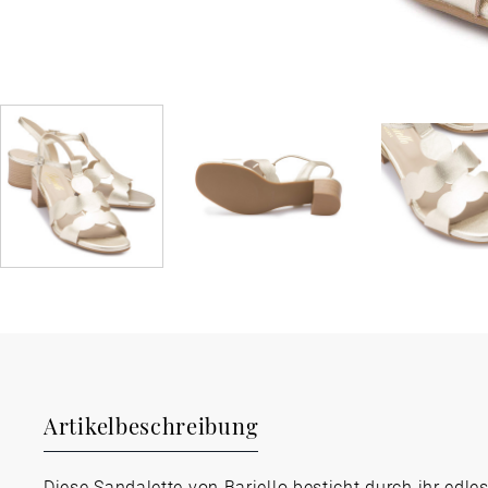
Artikelbeschreibung
Diese Sandalette von Bariello besticht durch ihr edles