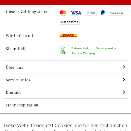
Unsere Zahlungsarten
Vorkasse
Nachnahme
Wir liefern mit
Sicherheit
Datenschutz
Servicequalität
Sichere Zahlung
Über uns
Service Infos
Kontakt
Mehr Inspiration
Diese Website benutzt Cookies, die für den technischen
Aktiv
Folgen Sie uns auf Instagram
Funktionale