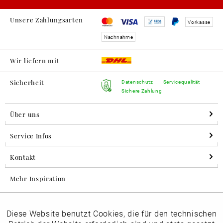
Unsere Zahlungsarten
Vorkasse
Nachnahme
Wir liefern mit
Sicherheit
Datenschutz
Servicequalität
Sichere Zahlung
Über uns
Service Infos
Kontakt
Mehr Inspiration
Diese Website benutzt Cookies, die für den technischen
Aktiv
Folgen Sie uns auf Instagram
Funktionale