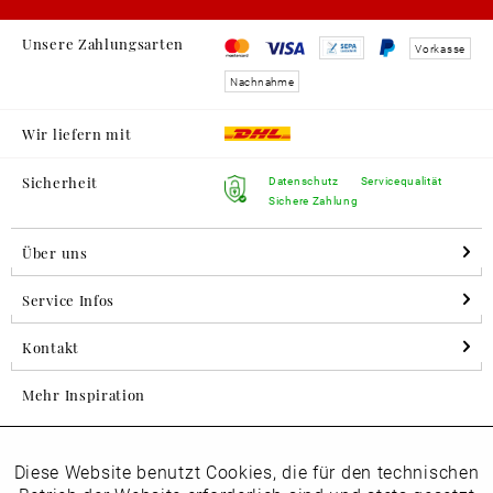
Unsere Zahlungsarten
Vorkasse
Nachnahme
Wir liefern mit
Sicherheit
Datenschutz
Servicequalität
Sichere Zahlung
Über uns
Service Infos
Kontakt
Mehr Inspiration
Diese Website benutzt Cookies, die für den technischen
Aktiv
Folgen Sie uns auf Instagram
Funktionale