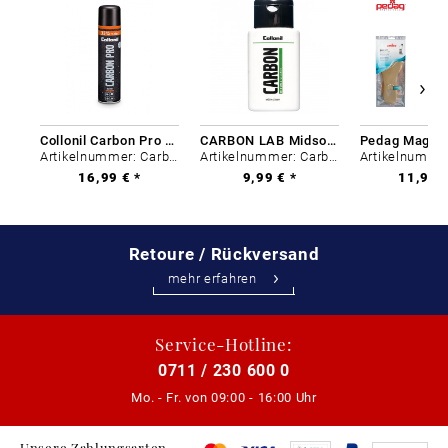
Collonil Carbon Pro 400 ml
CARBON LAB Midsole Cleaner
Artikelnummer: Carbon-0
Artikelnummer: Carbon-0
16,99 € *
9,99 € *
11,99 €
Retoure / Rückversand
mehr erfahren
Service-Hotline:
0711 / 230 600 0
Mo. - Fr. von
09:00 - 16:00 Uhr
Unsere Zahlungsarten