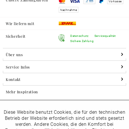
Vorkasse
Nachnahme
Wir liefern mit
Sicherheit
Datenschutz
Servicequalität
Sichere Zahlung
Über uns
Service Infos
Kontakt
Mehr Inspiration
Diese Website benutzt Cookies, die für den technischen
Aktiv
Folgen Sie uns auf Instagram
Funktionale
Betrieb der Website erforderlich sind und stets gesetzt
horsch_schuhe
werden. Andere Cookies, die den Komfort bei