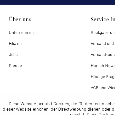
Über uns
Service I
Unternehmen
Rückgabe un
Filialen
Versand und
Jobs
Versandkost
Presse
Horsch-New
Häufige Frag
AGB und Wide
Magazin
Diese Website benutzt Cookies, die für den technische
Funktionale
dieser Website erhöhen, der Direktwerbung dienen oder d
gesetzt. Diese Cookies