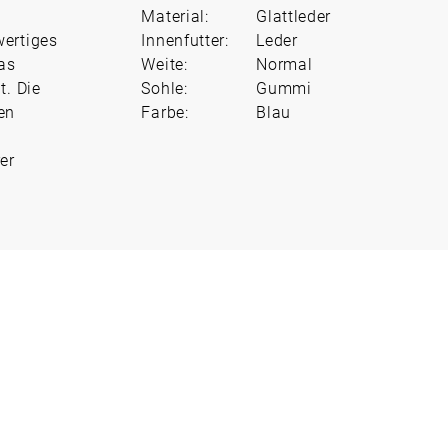
Material:
Glattleder
wertiges
Innenfutter:
Leder
das
Weite:
Normal
t. Die
Sohle:
Gummi
en
Farbe:
Blau
er