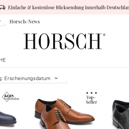
Einfache & kostenlose Rücksendung innerhalb Deutschla
Horsch-News
HE
ng: Erscheinungsdatum
nungsdatum
it
ter Preis
 Preis