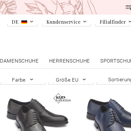
DE
Kundenservice
Filialfinder
DAMENSCHUHE
HERRENSCHUHE
SPORTSCHU
Sortieru
Farbe
Größe EU
Blau
47
Erschei
Braun
48
Beliebthe
Schwarz
50
Niedrigs
51
Höchster