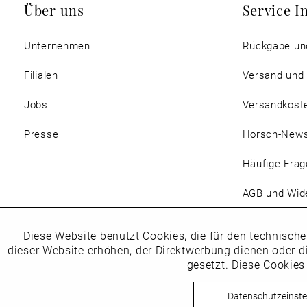
Über uns
Service I
Unternehmen
Rückgabe un
Filialen
Versand und
Jobs
Versandkost
Presse
Horsch-New
Häufige Frag
AGB und Wide
Magazin
Diese Website benutzt Cookies, die für den technische
Funktionale
dieser Website erhöhen, der Direktwerbung dienen oder d
gesetzt. Diese Cookies
Marketing
Datenschutzeinste