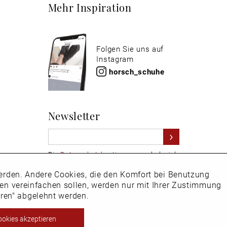
Mehr Inspiration
Folgen Sie uns auf
Instagram
horsch_schuhe
Newsletter
Die
Datenschutzbestimmungen
habe ich
zur Kenntnis genommen
 werden. Andere Cookies, die den Komfort bei Benutzung
Aktiv
Hier
vom Newsletter abmelden.
ken vereinfachen sollen, werden nur mit Ihrer Zustimmung
eren" abgelehnt werden.
Inaktiv
ookies akzeptieren