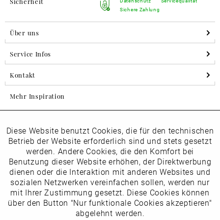
Sicherheit
Datenschutz
Servicequalität
Sichere Zahlung
Über uns
Service Infos
Kontakt
Mehr Inspiration
Diese Website benutzt Cookies, die für den technischen
Aktiv
Folgen Sie uns auf Instagram
Funktionale
Betrieb der Website erforderlich sind und stets gesetzt
horsch_schuhe
werden. Andere Cookies, die den Komfort bei
Inaktiv
Benutzung dieser Website erhöhen, der Direktwerbung
Marketing
dienen oder die Interaktion mit anderen Websites und
Newsletter
sozialen Netzwerken vereinfachen sollen, werden nur
Inaktiv
mit Ihrer Zustimmung gesetzt. Diese Cookies können
Tracking
über den Button "Nur funktionale Cookies akzeptieren"
abgelehnt werden.
Die
Datenschutzbestimmungen
habe ich zur Kenntnis