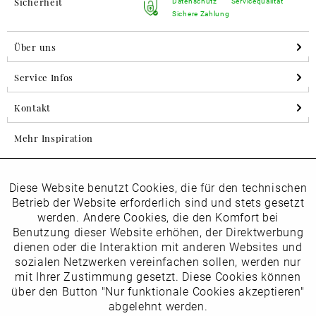
Sicherheit
Datenschutz
Servicequalität
Sichere Zahlung
Über uns
Service Infos
Kontakt
Mehr Inspiration
Diese Website benutzt Cookies, die für den technischen
Aktiv
Folgen Sie uns auf Instagram
Funktionale
Betrieb der Website erforderlich sind und stets gesetzt
horsch_schuhe
werden. Andere Cookies, die den Komfort bei
Inaktiv
Benutzung dieser Website erhöhen, der Direktwerbung
Marketing
dienen oder die Interaktion mit anderen Websites und
Newsletter
sozialen Netzwerken vereinfachen sollen, werden nur
Inaktiv
mit Ihrer Zustimmung gesetzt. Diese Cookies können
Tracking
über den Button "Nur funktionale Cookies akzeptieren"
abgelehnt werden.
Die
Datenschutzbestimmungen
habe ich zur Kenntnis