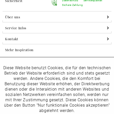
Sicherheit
Datenschutz
Servicequalität
Sichere Zahlung
Über uns
Service Infos
Kontakt
Mehr Inspiration
Diese Website benutzt Cookies, die für den technischen
Aktiv
Folgen Sie uns auf Instagram
Funktionale
Betrieb der Website erforderlich sind und stets gesetzt
horsch_schuhe
werden. Andere Cookies, die den Komfort bei
Inaktiv
Benutzung dieser Website erhöhen, der Direktwerbung
Marketing
dienen oder die Interaktion mit anderen Websites und
Newsletter
sozialen Netzwerken vereinfachen sollen, werden nur
Inaktiv
mit Ihrer Zustimmung gesetzt. Diese Cookies können
Tracking
über den Button "Nur funktionale Cookies akzeptieren"
abgelehnt werden.
Die
Datenschutzbestimmungen
habe ich zur Kenntnis