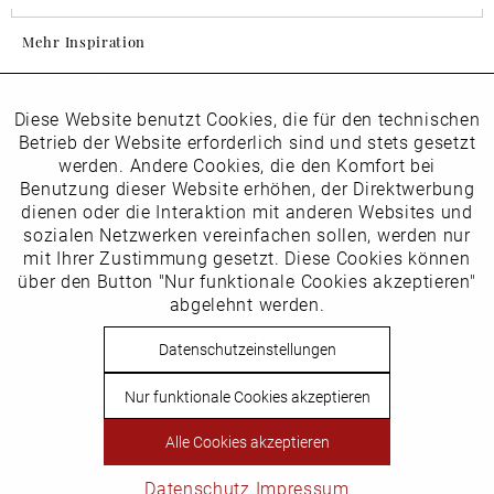
Mehr Inspiration
Diese Website benutzt Cookies, die für den technischen
Aktiv
Folgen Sie uns auf Instagram
Funktionale
Betrieb der Website erforderlich sind und stets gesetzt
horsch_schuhe
werden. Andere Cookies, die den Komfort bei
Inaktiv
Benutzung dieser Website erhöhen, der Direktwerbung
Marketing
dienen oder die Interaktion mit anderen Websites und
Newsletter
sozialen Netzwerken vereinfachen sollen, werden nur
Inaktiv
mit Ihrer Zustimmung gesetzt. Diese Cookies können
Tracking
über den Button "Nur funktionale Cookies akzeptieren"
abgelehnt werden.
Die
Datenschutzbestimmungen
habe ich zur Kenntnis
Inaktiv
Service
genommen
Datenschutzeinstellungen
Hier
vom Newsletter abmelden.
Nur funktionale Cookies akzeptieren
Vertrag widerrufen
Alle Cookies akzeptieren
Copyright © Schuhhaus Horsch. * Alle Preise inkl.
Mehrwertsteuer des jeweiligen Lieferlandes. Nicht EU-Ausland
Datenschutz
Impressum