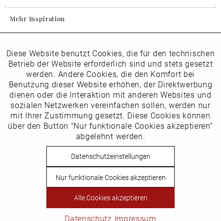
Mehr Inspiration
Diese Website benutzt Cookies, die für den technischen
Aktiv
Folgen Sie uns auf Instagram
Funktionale
Betrieb der Website erforderlich sind und stets gesetzt
horsch_schuhe
werden. Andere Cookies, die den Komfort bei
Inaktiv
Benutzung dieser Website erhöhen, der Direktwerbung
Marketing
dienen oder die Interaktion mit anderen Websites und
Newsletter
sozialen Netzwerken vereinfachen sollen, werden nur
Inaktiv
mit Ihrer Zustimmung gesetzt. Diese Cookies können
Tracking
über den Button "Nur funktionale Cookies akzeptieren"
abgelehnt werden.
Die
Datenschutzbestimmungen
habe ich zur Kenntnis
Inaktiv
Service
genommen
Datenschutzeinstellungen
Hier
vom Newsletter abmelden.
Nur funktionale Cookies akzeptieren
Vertrag widerrufen
Alle Cookies akzeptieren
Copyright © Schuhhaus Horsch. * Alle Preise inkl.
Mehrwertsteuer des jeweiligen Lieferlandes. Nicht EU-Ausland
Datenschutz
Impressum