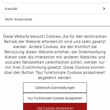
Kontakt
Mehr Inspiration
Diese Website benutzt Cookies, die für den technischen
Aktiv
Folgen Sie uns auf Instagram
Funktionale
Betrieb der Website erforderlich sind und stets gesetzt
horsch_schuhe
werden. Andere Cookies, die den Komfort bei
Inaktiv
Benutzung dieser Website erhöhen, der Direktwerbung
Marketing
dienen oder die Interaktion mit anderen Websites und
Newsletter
sozialen Netzwerken vereinfachen sollen, werden nur
Inaktiv
mit Ihrer Zustimmung gesetzt. Diese Cookies können
Tracking
über den Button "Nur funktionale Cookies akzeptieren"
abgelehnt werden.
Die
Datenschutzbestimmungen
habe ich zur Kenntnis
Inaktiv
Service
genommen
Datenschutzeinstellungen
Hier
vom Newsletter abmelden.
Nur funktionale Cookies akzeptieren
Vertrag widerrufen
Alle Cookies akzeptieren