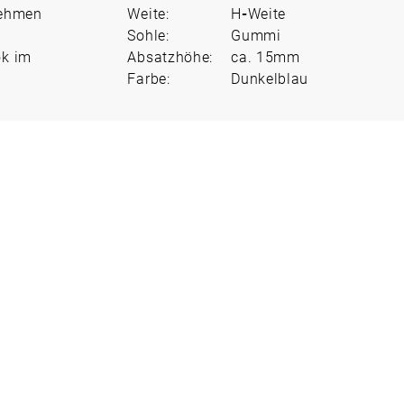
nehmen
Weite:
H
-
Weite
Sohle:
Gummi
ok im
Absatzhöhe:
ca. 15mm
Farbe:
Dunkelblau