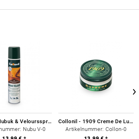
Collonil Nubuk & Veloursspray Schwarz
Collonil - 1909 Creme De Luxe Farblos
lnummer: Nubu V-0
Artikelnummer: Collon-0
13,99 € *
13,99 € *