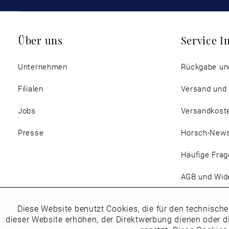
Über uns
Service I
Unternehmen
Rückgabe un
Filialen
Versand und
Jobs
Versandkost
Presse
Horsch-New
Häufige Frag
AGB und Wide
Magazin
Diese Website benutzt Cookies, die für den technische
Funktionale
dieser Website erhöhen, der Direktwerbung dienen oder d