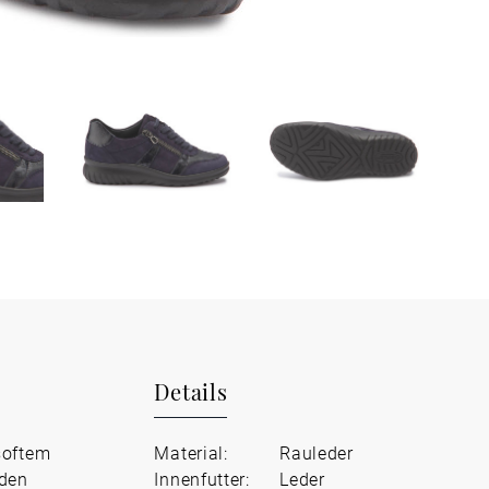
Details
softem
Material:
Rauleder
nden
Innenfutter:
Leder