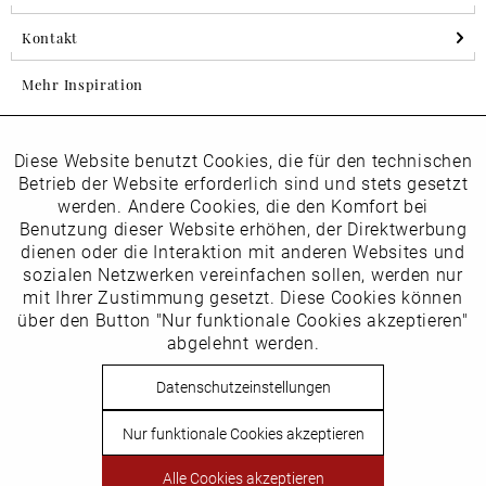
Kontakt
Mehr Inspiration
Diese Website benutzt Cookies, die für den technischen
Aktiv
Folgen Sie uns auf Instagram
Funktionale
Betrieb der Website erforderlich sind und stets gesetzt
horsch_schuhe
werden. Andere Cookies, die den Komfort bei
Inaktiv
Benutzung dieser Website erhöhen, der Direktwerbung
Marketing
dienen oder die Interaktion mit anderen Websites und
Newsletter
sozialen Netzwerken vereinfachen sollen, werden nur
Inaktiv
mit Ihrer Zustimmung gesetzt. Diese Cookies können
Tracking
über den Button "Nur funktionale Cookies akzeptieren"
abgelehnt werden.
Die
Datenschutzbestimmungen
habe ich zur Kenntnis
Inaktiv
Service
genommen
Datenschutzeinstellungen
Hier
vom Newsletter abmelden.
Nur funktionale Cookies akzeptieren
Vertrag widerrufen
Alle Cookies akzeptieren