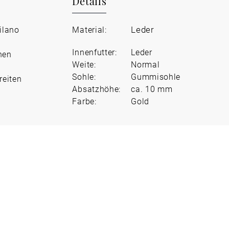
Details
Leder
ilano
Material:
Innenfutter:
Leder
hen
Weite:
Normal
Sohle:
Gummisohle
reiten
Absatzhöhe:
ca. 10 mm
Farbe:
Gold