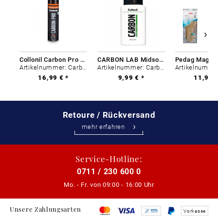
Collonil Carbon Pro 400 ml
CARBON LAB Midsole Cleaner
Artikelnummer: Carbon-0
Artikelnummer: Carbon-0
16,99 € *
9,99 € *
11,99 €
Retoure / Rückversand
mehr erfahren
Service-Hotline:
0711 / 230 600 0
Mo. - Fr. von
09:00 - 16:00 Uhr
Unsere Zahlungsarten
Vorkasse