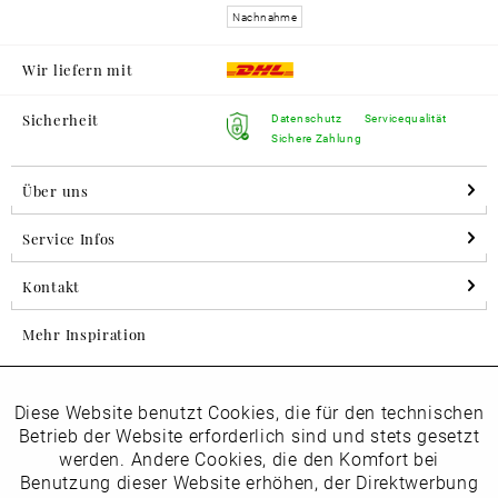
Nachnahme
Wir liefern mit
Sicherheit
Datenschutz
Servicequalität
Sichere Zahlung
Über uns
Service Infos
Kontakt
Mehr Inspiration
Diese Website benutzt Cookies, die für den technischen
Aktiv
Folgen Sie uns auf Instagram
Funktionale
Betrieb der Website erforderlich sind und stets gesetzt
horsch_schuhe
werden. Andere Cookies, die den Komfort bei
Inaktiv
Benutzung dieser Website erhöhen, der Direktwerbung
Marketing