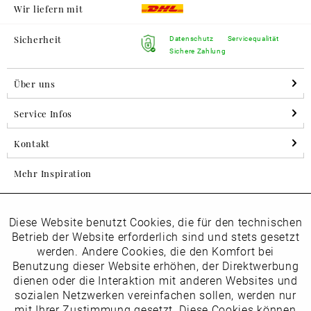
Wir liefern mit
Sicherheit
Datenschutz
Servicequalität
Sichere Zahlung
Über uns
Service Infos
Kontakt
Mehr Inspiration
Diese Website benutzt Cookies, die für den technischen
Aktiv
Folgen Sie uns auf Instagram
Funktionale
Betrieb der Website erforderlich sind und stets gesetzt
horsch_schuhe
werden. Andere Cookies, die den Komfort bei
Inaktiv
Benutzung dieser Website erhöhen, der Direktwerbung
Marketing
dienen oder die Interaktion mit anderen Websites und
Newsletter
sozialen Netzwerken vereinfachen sollen, werden nur
Inaktiv
mit Ihrer Zustimmung gesetzt. Diese Cookies können
Tracking